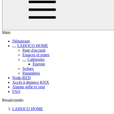
Main
Démarrage
LAHOCO HOME
Page d'accueil
Espaces et zones
Catégories
Énergie
Scènes
Paramètres
Node-RED
Accès à distance KNX
Alarme grêle et vent
FAQ
Breadcrumbs
LAHOCO HOME